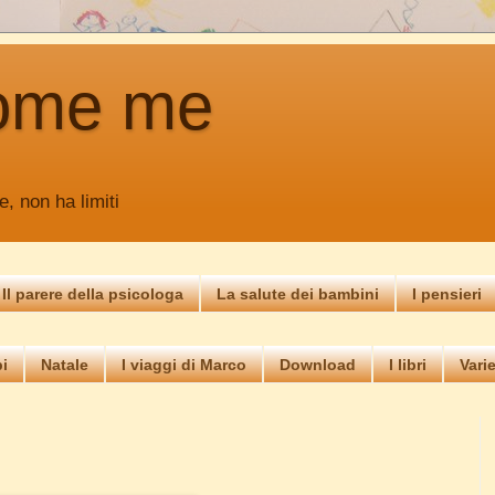
ome me
e, non ha limiti
Il parere della psicologa
La salute dei bambini
I pensieri
i
Natale
I viaggi di Marco
Download
I libri
Vari