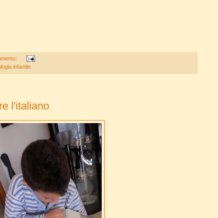
mmento:
logia infantile
 l'italiano