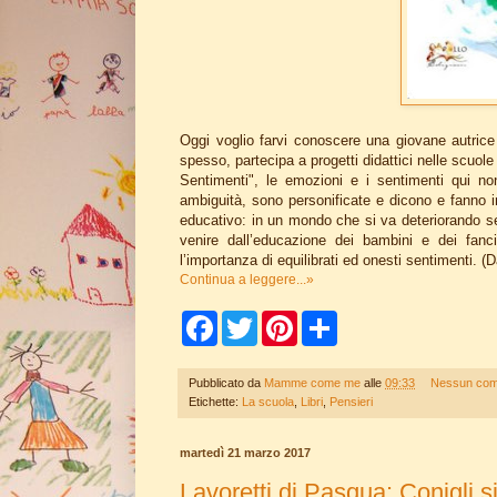
Oggi voglio farvi conoscere una giovane autrice di 
spesso, partecipa a progetti didattici nelle scuol
Sentimenti", le emozioni e i sentimenti qui n
ambiguità, sono personificate e dicono e fanno i
educativo: in un mondo che si va deteriorando se
venire dall’educazione dei bambini e dei fanci
l’importanza di equilibrati ed onesti sentimenti. (Da
Continua a leggere...»
F
T
P
S
a
w
i
h
c
i
n
a
e
t
t
r
Pubblicato da
Mamme come me
alle
09:33
Nessun co
b
t
e
e
Etichette:
La scuola
,
Libri
,
Pensieri
o
e
r
o
r
e
k
s
martedì 21 marzo 2017
t
Lavoretti di Pasqua: Conigli s