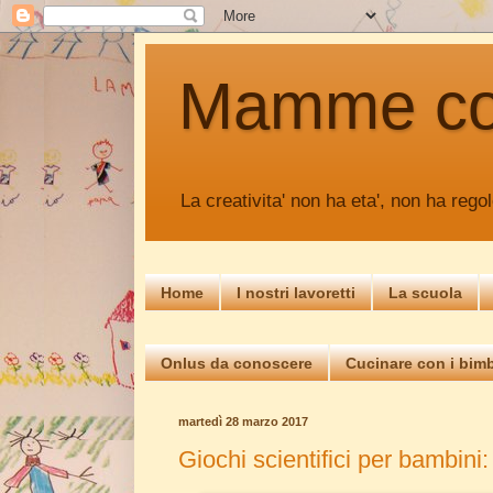
Mamme c
La creativita' non ha eta', non ha regol
Home
I nostri lavoretti
La scuola
Onlus da conoscere
Cucinare con i bimb
martedì 28 marzo 2017
Giochi scientifici per bambini: