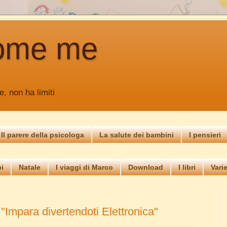
ome me
e, non ha limiti
Il parere della psicologa
La salute dei bambini
I pensieri
i
Natale
I viaggi di Marco
Download
I libri
Vari
 "Impara divertendoti Elettronica"