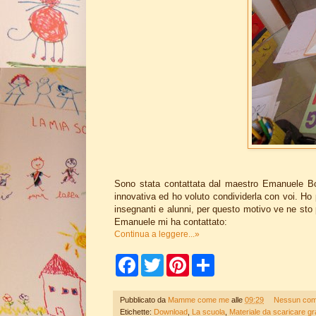
Sono stata contattata dal maestro Emanuele Bo
innovativa ed ho voluto condividerla con voi. Ho p
insegnanti e alunni, per questo motivo ve ne sto 
Emanuele mi ha contattato:
Continua a leggere...»
F
T
P
S
a
w
i
h
c
i
n
a
e
t
t
r
Pubblicato da
Mamme come me
alle
09:29
Nessun co
b
t
e
e
Etichette:
Download
,
La scuola
,
Materiale da scaricare gr