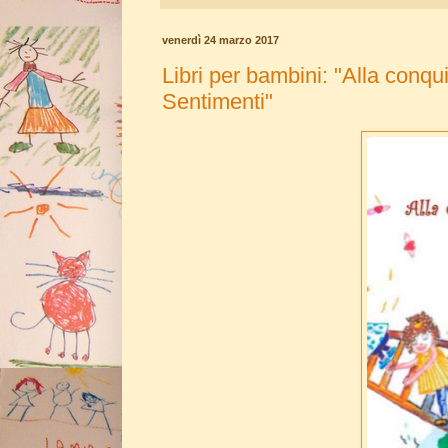
o
e
r
o
r
e
k
s
venerdì 24 marzo 2017
t
Libri per bambini: "Alla conq
Sentimenti"