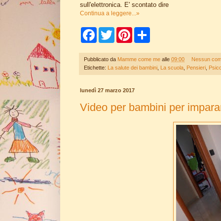
sull'elettronica. E' scontato dire
Continua a leggere...»
F
T
P
S
a
w
i
h
c
i
n
a
e
t
t
r
Pubblicato da
Mamme come me
alle
09:00
Nessun co
b
t
e
e
Etichette:
La salute dei bambini
,
La scuola
,
Pensieri
,
Psico
o
e
r
o
r
e
k
s
lunedì 27 marzo 2017
t
Video per bambini per imparare