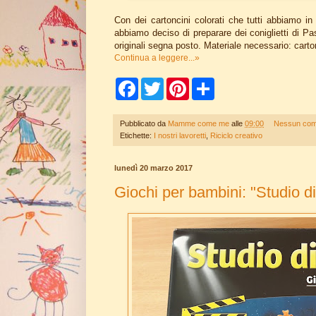
Con dei cartoncini colorati che tutti abbiamo in
abbiamo deciso di preparare dei coniglietti di 
originali segna posto. Materiale necessario: carton
Continua a leggere...»
F
T
P
S
a
w
i
h
c
i
n
a
e
t
t
r
Pubblicato da
Mamme come me
alle
09:00
Nessun co
b
t
e
e
Etichette:
I nostri lavoretti
,
Riciclo creativo
o
e
r
o
r
e
k
s
lunedì 20 marzo 2017
t
Giochi per bambini: "Studio d