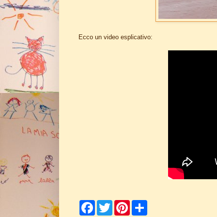
Ecco un video esplicativo:
F
T
P
S
a
w
i
h