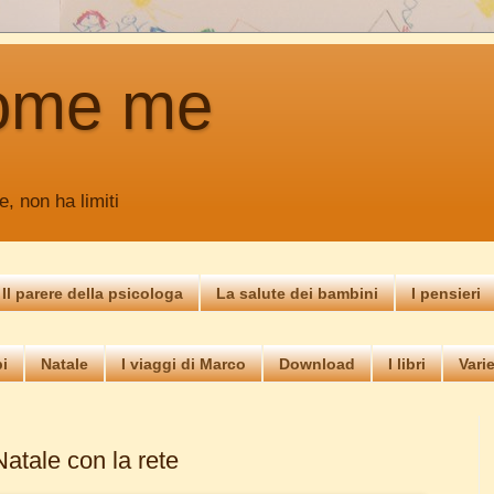
ome me
e, non ha limiti
Il parere della psicologa
La salute dei bambini
I pensieri
i
Natale
I viaggi di Marco
Download
I libri
Vari
Natale con la rete