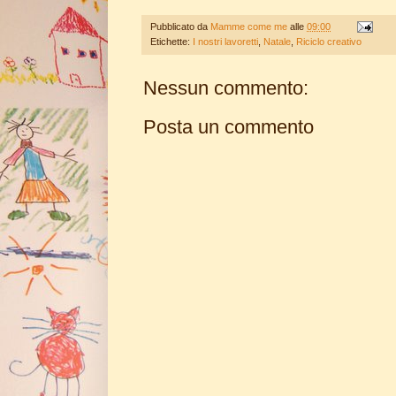
c
i
n
a
e
t
t
r
Pubblicato da
Mamme come me
alle
09:00
b
t
e
e
Etichette:
I nostri lavoretti
,
Natale
,
Riciclo creativo
o
e
r
o
r
e
k
s
Nessun commento:
t
Posta un commento